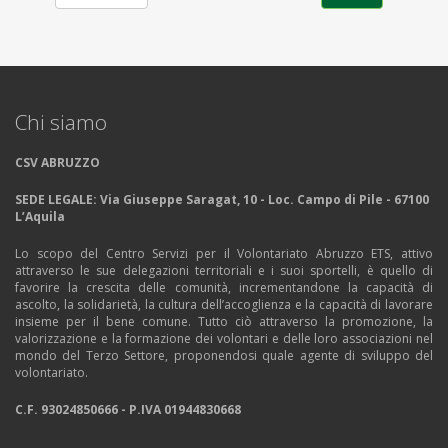
Chi siamo
CSV ABRUZZO
SEDE LEGALE: Via Giuseppe Saragat, 10 - Loc. Campo di Pile - 67100
L’Aquila
Lo scopo del Centro Servizi per il Volontariato Abruzzo ETS, attivo
attraverso le sue delegazioni territoriali e i suoi sportelli, è quello di
favorire la crescita delle comunità, incrementandone la capacità di
ascolto, la solidarietà, la cultura dell’accoglienza e la capacità di lavorare
insieme per il bene comune. Tutto ciò attraverso la promozione, la
valorizzazione e la formazione dei volontari e delle loro associazioni nel
mondo del Terzo Settore, proponendosi quale agente di sviluppo del
volontariato.
C.F. 93024850666 - P.IVA 01944830668